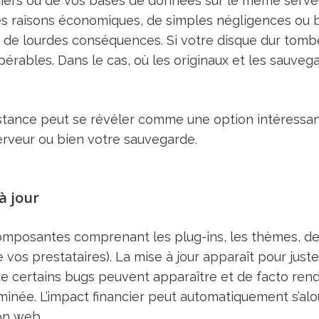
iers ou de vos bases de données sur le même serveu
es raisons économiques, de simples négligences ou
à de lourdes conséquences. Si votre disque dur tombe
pérables. Dans le cas, où les originaux et les sauveg
stance peut se révéler comme une option intéressant
erveur ou bien votre sauvegarde.
à jour
omposantes comprenant les plug-ins, les thèmes, des
vos prestataires). La mise à jour apparaît pour jus
que certains bugs peuvent apparaître et de facto rendr
minée. L’impact financier peut automatiquement s’alo
on web.