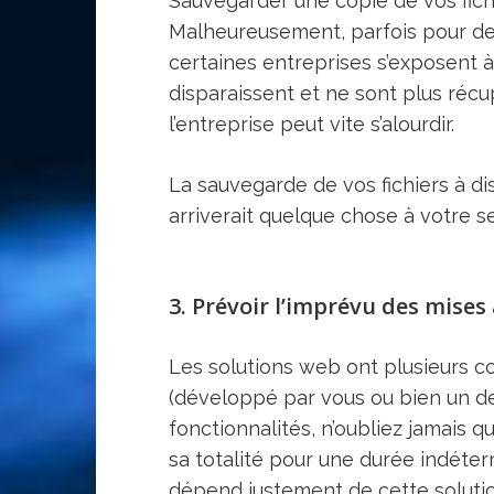
Sauvegarder une copie de vos fich
Malheureusement, parfois pour d
certaines entreprises s’exposent 
disparaissent et ne sont plus récu
l’entreprise peut vite s’alourdir.
La sauvegarde de vos fichiers à di
arriverait quelque chose à votre s
3. Prévoir l’imprévu des mises 
Les solutions web ont plusieurs c
(développé par vous ou bien un de 
fonctionnalités, n’oubliez jamais 
sa totalité pour une durée indéter
dépend justement de cette soluti