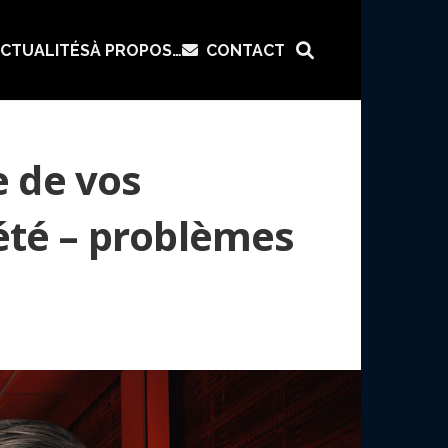
CTUALITÉS
À PROPOS…
CONTACT
 de vos
iété – problèmes