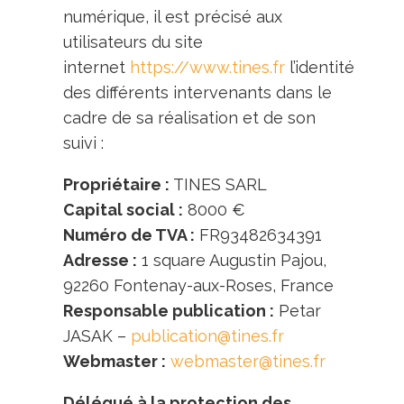
numérique, il est précisé aux
utilisateurs du site
internet
https://www.tines.fr
l’identité
des différents intervenants dans le
cadre de sa réalisation et de son
suivi :
Propriétaire :
TINES SARL
Capital social :
8000 €
Numéro de TVA :
FR93482634391
Adresse :
1 square Augustin Pajou,
92260 Fontenay-aux-Roses, France
Responsable publication :
Petar
JASAK –
publication@tines.fr
Webmaster :
webmaster@tines.fr
Délégué à la protection des